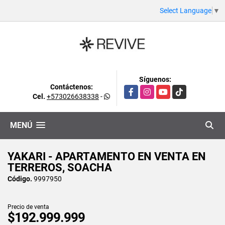
Select Language
▼
Síguenos:
Contáctenos:
Facebook
Instagram
YouTube
TikTok
Cel.
+573026638338
-
MENÚ
YAKARI - APARTAMENTO EN VENTA EN
TERREROS, SOACHA
Código.
9997950
Precio de venta
$192.999.999