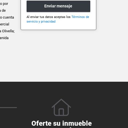
so por
Enviar mensaje
a de
Al enviar tus datos aceptas los
Términos de
to cuenta
servicio y privacidad
ercial
 Olivella;
venida
Oferte su inmueble