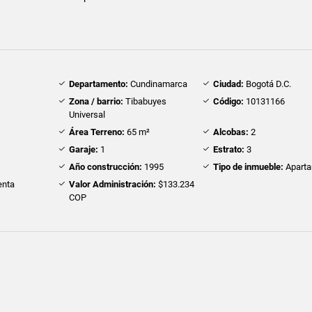
Departamento:
Cundinamarca
Ciudad:
Bogotá D.C.
Zona / barrio:
Tibabuyes
Código:
10131166
Universal
Área Terreno:
65 m²
Alcobas:
2
Garaje:
1
Estrato:
3
Año construcción:
1995
Tipo de inmueble:
Apart
nta
Valor Administración:
$133.234
COP