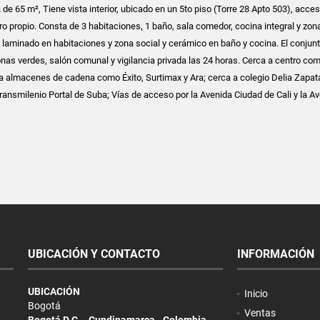
de 65 m², Tiene vista interior, ubicado en un 5to piso (Torre 28 Apto 503), acce
o propio. Consta de 3 habitaciones, 1 baño, sala comedor, cocina integral y zon
o laminado en habitaciones y zona social y cerámico en baño y cocina. El conjun
onas verdes, salón comunal y vigilancia privada las 24 horas. Cerca a centro com
 a almacenes de cadena como Éxito, Surtimax y Ara; cerca a colegio Delia Zapata
ransmilenio Portal de Suba; Vías de acceso por la Avenida Ciudad de Cali y la A
UBICACIÓN Y CONTACTO
INFORMACIÓN
UBICACIÓN
Inicio
Bogotá
Ventas
Bogotá D.C. - Cundinamarca - Colombia