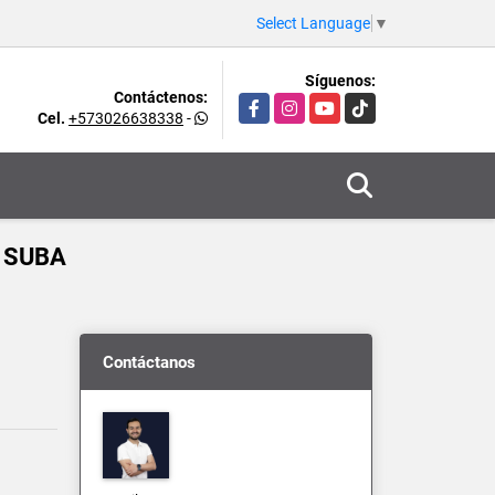
Select Language
▼
Síguenos:
Contáctenos:
Facebook
Instagram
YouTube
TikTok
Cel.
+573026638338
-
 SUBA
Contáctanos