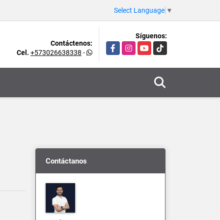
Select Language
▼
Síguenos:
Contáctenos:
Facebook
Instagram
YouTube
TikTok
Cel.
+573026638338
-
Contáctanos