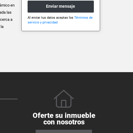
rámico en
Enviar mensaje
ada las
Al enviar tus datos aceptas los
Términos de
 cerca a
servicio y privacidad
 la
Oferte su inmueble
con nosotros