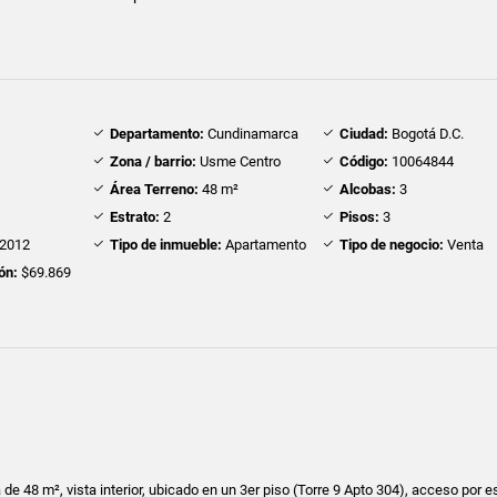
Departamento:
Cundinamarca
Ciudad:
Bogotá D.C.
Zona / barrio:
Usme Centro
Código:
10064844
Área Terreno:
48 m²
Alcobas:
3
Estrato:
2
Pisos:
3
2012
Tipo de inmueble:
Apartamento
Tipo de negocio:
Venta
ón:
$69.869
e 48 m², vista interior, ubicado en un 3er piso (Torre 9 Apto 304), acceso por e