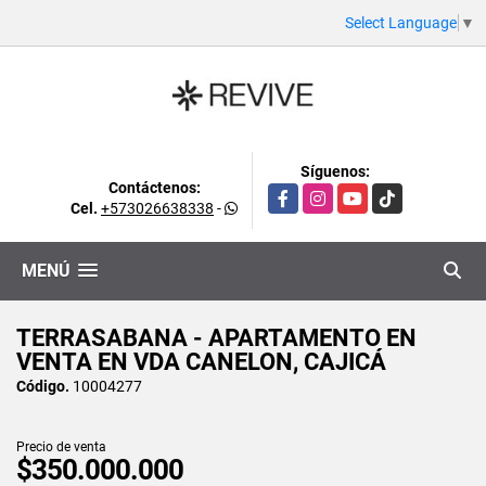
Select Language
▼
Síguenos:
Contáctenos:
Facebook
Instagram
YouTube
TikTok
Cel.
+573026638338
-
MENÚ
TERRASABANA - APARTAMENTO EN
VENTA EN VDA CANELON, CAJICÁ
Código.
10004277
Precio de venta
$350.000.000