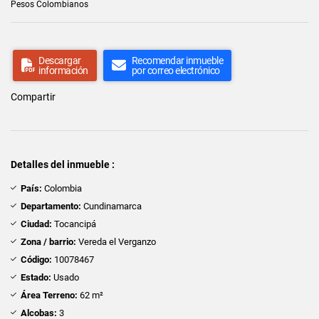
Pesos Colombianos
Descargar
Recomendar inmueble
información
por correo electrónico
Compartir
Detalles del inmueble :
País:
Colombia
Departamento:
Cundinamarca
Ciudad:
Tocancipá
Zona / barrio:
Vereda el Verganzo
Código:
10078467
Estado:
Usado
Área Terreno:
62 m²
Alcobas:
3