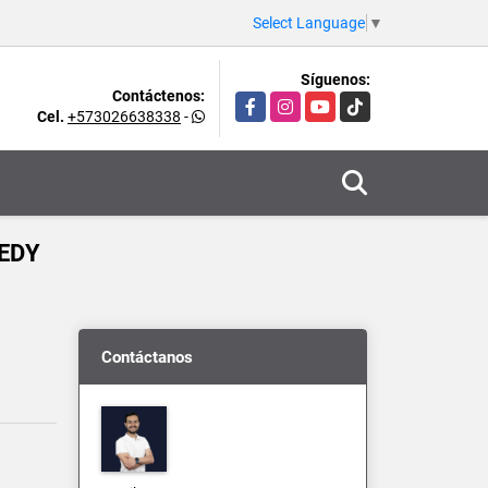
Select Language
▼
Síguenos:
Contáctenos:
Facebook
Instagram
YouTube
TikTok
Cel.
+573026638338
-
NEDY
Contáctanos