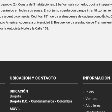
o propio (2). Consta de 3 habitaciones, 2 baños, sala comedor, cocina integral 
o cerámico en todas sus zonas. El conjunto cuenta con parque infantil, zonas ve
erca a centro comercial Cedritos 151; cerca a almacenes de cadena como Éxito, C
nglo Americano; cerca a universidad El Bosque; cerca a estación de Transmileni
r la Autopista Norte y la Calle 153.
UBICACIÓN Y CONTACTO
INFORMACIÓN
UBICACIÓN
Inicio
Bogotá
Ventas
Bogotá D.C. - Cundinamarca - Colombia
Alquileres
MÓVIL