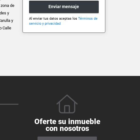
y zona de
Enviar mensaje
rdes y
Al enviar tus datos aceptas los
Términos de
arulla y
servicio y privacidad
o Calle
Oferte su inmueble
con nosotros