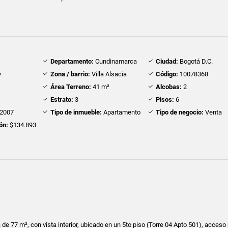
Departamento:
Cundinamarca
Ciudad:
Bogotá D.C.
y
Zona / barrio:
Villa Alsacia
Código:
10078368
Área Terreno:
41 m²
Alcobas:
2
Estrato:
3
Pisos:
6
2007
Tipo de inmueble:
Apartamento
Tipo de negocio:
Venta
ón:
$134.893
de 77 m², con vista interior, ubicado en un 5to piso (Torre 04 Apto 501), acceso