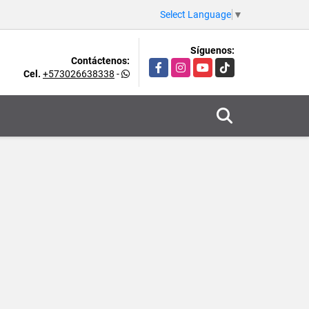
Select Language
▼
Síguenos:
Contáctenos:
Facebook
Instagram
YouTube
TikTok
Cel.
+573026638338
-