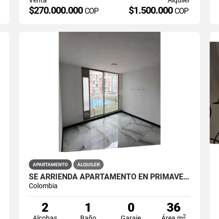
$270.000.000
$1.500.000
COP
COP
APARTAMENTO
ALQUILER
SE ARRIENDA APARTAMENTO EN PRIMAVERA 6-39 ET 2 PISO 3 PARS ESTRENAR
Colombia
2
1
0
36
2
Alcobas
Baño
Garaje
Área m