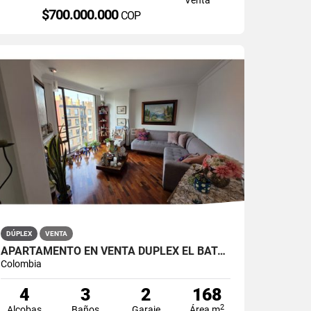
$700.000.000
COP
DÚPLEX
VENTA
APARTAMENTO EN VENTA DÚPLEX EL BATÁN
Colombia
4
3
2
168
2
Alcobas
Baños
Garaje
Área m