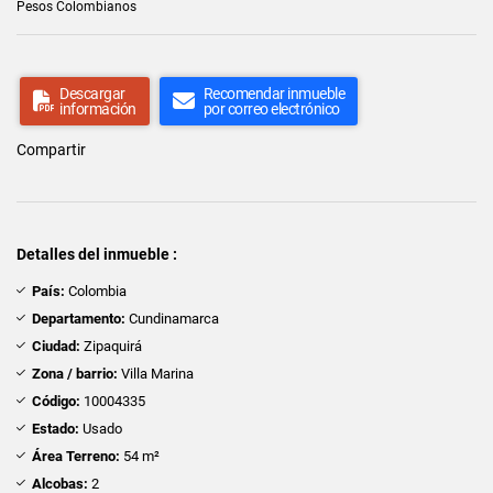
Pesos Colombianos
Descargar
Recomendar inmueble
información
por correo electrónico
Compartir
Detalles del inmueble :
País:
Colombia
Departamento:
Cundinamarca
Ciudad:
Zipaquirá
Zona / barrio:
Villa Marina
Código:
10004335
Estado:
Usado
Área Terreno:
54 m²
Alcobas:
2