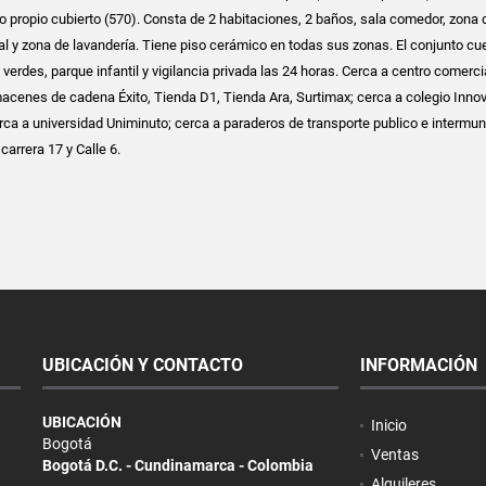
 propio cubierto (570). Consta de 2 habitaciones, 2 baños, sala comedor, zona 
ral y zona de lavandería. Tiene piso cerámico en todas sus zonas. El conjunto cu
erdes, parque infantil y vigilancia privada las 24 horas. Cerca a centro comerci
acenes de cadena Éxito, Tienda D1, Tienda Ara, Surtimax; cerca a colegio Inno
rca a universidad Uniminuto; cerca a paraderos de transporte publico e intermuni
carrera 17 y Calle 6.
UBICACIÓN Y CONTACTO
INFORMACIÓN
UBICACIÓN
Inicio
Bogotá
Ventas
Bogotá D.C. - Cundinamarca - Colombia
Alquileres