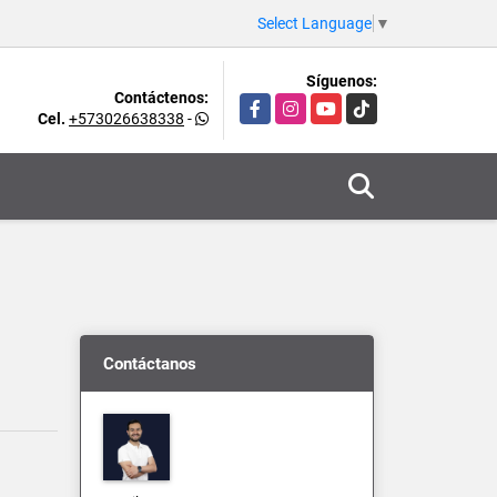
Select Language
▼
Síguenos:
Contáctenos:
Facebook
Instagram
YouTube
TikTok
Cel.
+573026638338
-
Contáctanos