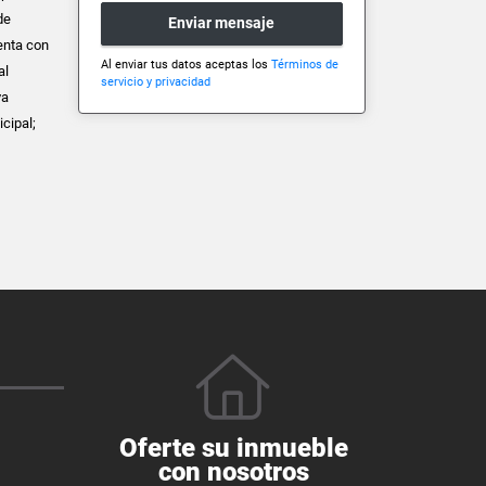
de
Enviar mensaje
enta con
Al enviar tus datos aceptas los
Términos de
al
servicio y privacidad
va
cipal;
Oferte su inmueble
con nosotros