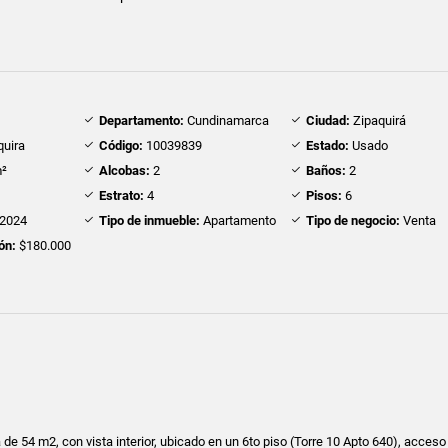
Departamento:
Cundinamarca
Ciudad:
Zipaquirá
quira
Código:
10039839
Estado:
Usado
²
Alcobas:
2
Baños:
2
Estrato:
4
Pisos:
6
2024
Tipo de inmueble:
Apartamento
Tipo de negocio:
Venta
ón:
$180.000
de 54 m2, con vista interior, ubicado en un 6to piso (Torre 10 Apto 640), acceso