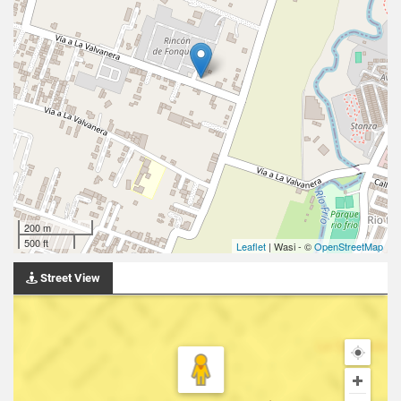
200 m
500 ft
Leaflet
| Wasi - ©
OpenStreetMap
Street View