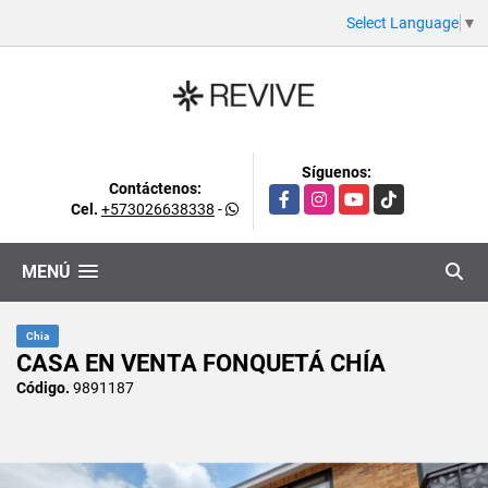
Select Language
▼
Síguenos:
Contáctenos:
Facebook
Instagram
YouTube
TikTok
Cel.
+573026638338
-
MENÚ
Chia
CASA EN VENTA FONQUETÁ CHÍA
Código.
9891187