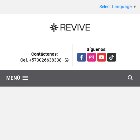
Select Language
▼
Síguenos:
Contáctenos:
Facebook
Instagram
YouTube
TikTok
Cel.
+573026638338
-
MENÚ