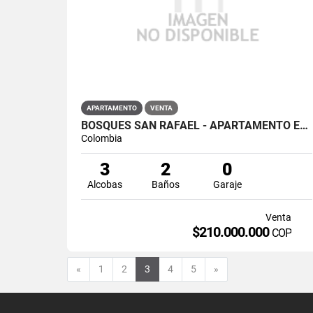
APARTAMENTO
VENTA
BOSQUES SAN RAFAEL - APARTAMENTO EN VENTA EN SAN RAFAEL, ZIPAQUIRÁ
Colombia
3
2
0
Alcobas
Baños
Garaje
Venta
$210.000.000
COP
Anterior
Siguiente
«
1
2
3
4
5
»