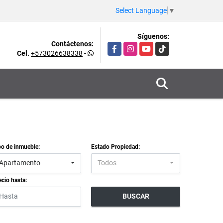
Select Language
▼
Síguenos:
Contáctenos:
Facebook
Instagram
YouTube
TikTok
Cel.
+573026638338
-
po de inmueble:
Estado Propiedad:
Apartamento
Todos
ecio hasta:
BUSCAR