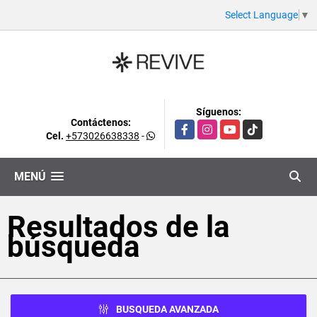
Select Language
▼
Síguenos:
Contáctenos:
Facebook
Instagram
YouTube
TikTok
Cel.
+573026638338
-
MENÚ
Resultados de la
búsqueda
BUSQUEDA AVANZADA