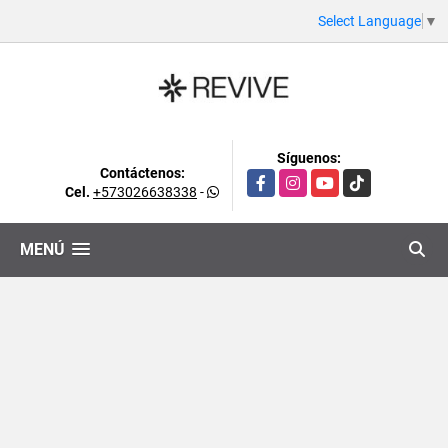
Select Language
▼
Síguenos:
Contáctenos:
Facebook
Instagram
YouTube
TikTok
Cel.
+573026638338
-
MENÚ