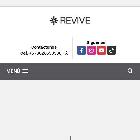
Síguenos:
Contáctenos:
Facebook
Instagram
YouTube
TikTok
Cel.
+573026638338
-
MENÚ