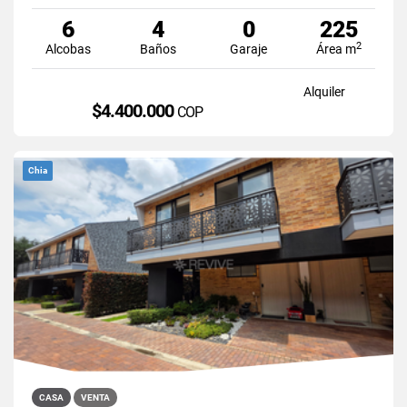
6
4
0
225
2
Alcobas
Baños
Garaje
Área m
Alquiler
$4.400.000
COP
Chia
CASA
VENTA