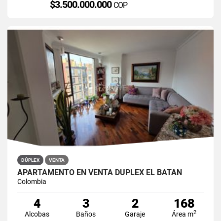
$3.500.000.000
COP
DÚPLEX
VENTA
APARTAMENTO EN VENTA DÚPLEX EL BATÁN
Colombia
4
3
2
168
2
Alcobas
Baños
Garaje
Área m