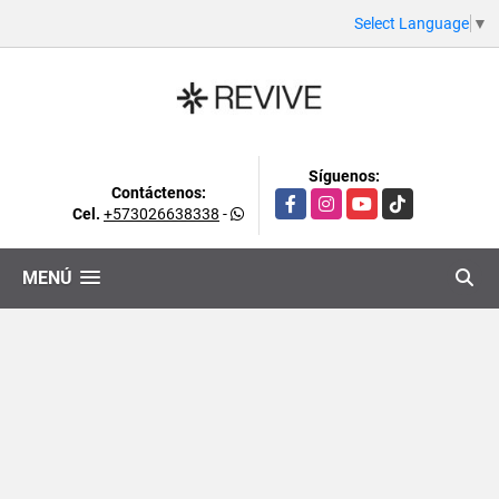
Select Language
▼
Síguenos:
Contáctenos:
Facebook
Instagram
YouTube
TikTok
Cel.
+573026638338
-
MENÚ