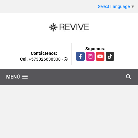
Select Language
▼
Síguenos:
Contáctenos:
Facebook
Instagram
YouTube
TikTok
Cel.
+573026638338
-
MENÚ