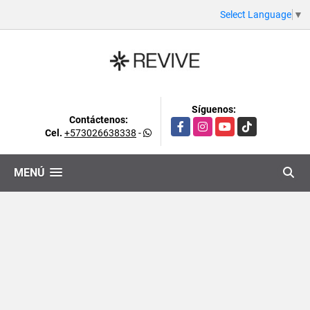
Select Language
▼
Síguenos:
Contáctenos:
Facebook
Instagram
YouTube
TikTok
Cel.
+573026638338
-
MENÚ