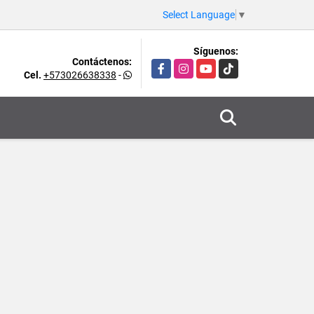
Select Language
▼
Síguenos:
Contáctenos:
Facebook
Instagram
YouTube
TikTok
Cel.
+573026638338
-