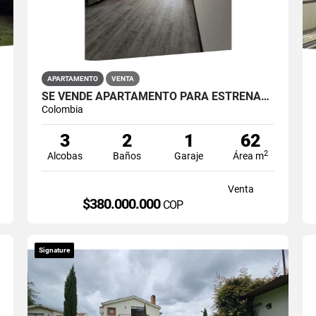
APARTAMENTO
VENTA
SE VENDE APARTAMENTO PARA ESTRENAR EN RESTREPO ANTONIO NARIÑO
Colombia
3
2
1
62
2
Alcobas
Baños
Garaje
Área m
Venta
$380.000.000
COP
Signature