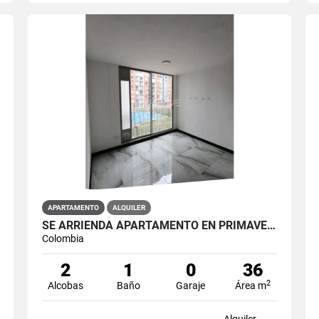
APARTAMENTO
ALQUILER
SE ARRIENDA APARTAMENTO EN PRIMAVERA 6-39 ET 2 PISO 3 PARS ESTRENAR
Colombia
2
1
0
36
2
Alcobas
Baño
Garaje
Área m
Alquiler