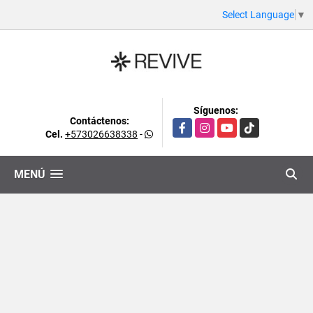
Select Language
▼
Síguenos:
Contáctenos:
Facebook
Instagram
YouTube
TikTok
Cel.
+573026638338
-
MENÚ