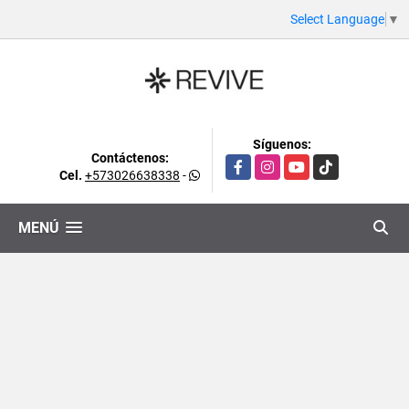
Select Language
▼
Síguenos:
Contáctenos:
Facebook
Instagram
YouTube
TikTok
Cel.
+573026638338
-
MENÚ