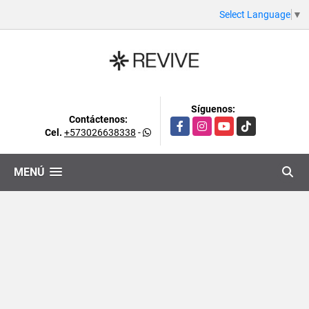
Select Language
▼
Síguenos:
Contáctenos:
Facebook
Instagram
YouTube
TikTok
Cel.
+573026638338
-
MENÚ