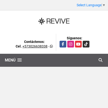
Select Language
▼
Síguenos:
Contáctenos:
Facebook
Instagram
YouTube
TikTok
Cel.
+573026638338
-
MENÚ