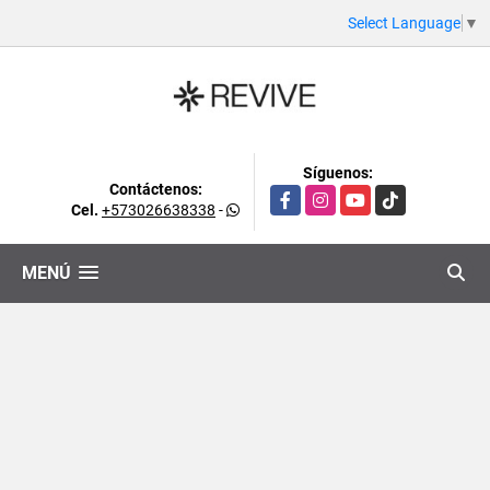
Select Language
▼
Síguenos:
Contáctenos:
Facebook
Instagram
YouTube
TikTok
Cel.
+573026638338
-
MENÚ