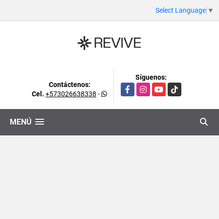
Select Language
▼
Síguenos:
Contáctenos:
Facebook
Instagram
YouTube
TikTok
Cel.
+573026638338
-
MENÚ