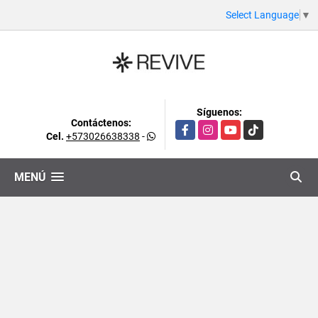
Select Language
▼
Síguenos:
Contáctenos:
Facebook
Instagram
YouTube
TikTok
Cel.
+573026638338
-
MENÚ