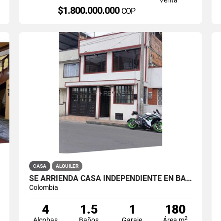
$1.800.000.000
COP
CASA
ALQUILER
SE ARRIENDA CASA INDEPENDIENTE EN BARRIO QUIROGA SUR
Colombia
4
1.5
1
180
2
Alcobas
Baños
Garaje
Área m