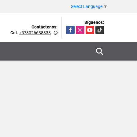
Select Language
▼
Síguenos:
Contáctenos:
Facebook
Instagram
YouTube
TikTok
Cel.
+573026638338
-