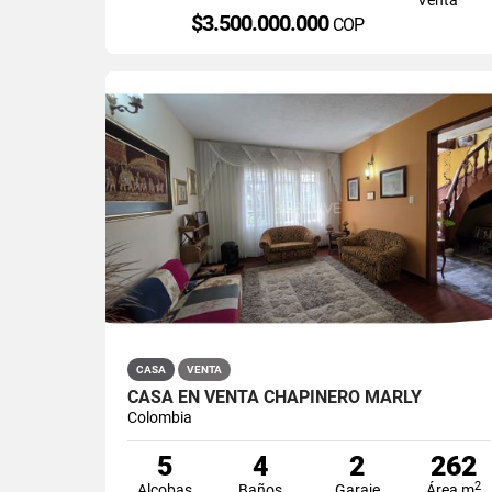
$3.500.000.000
COP
CASA
VENTA
CASA EN VENTA CHAPINERO MARLY
Colombia
5
4
2
262
2
Alcobas
Baños
Garaje
Área m