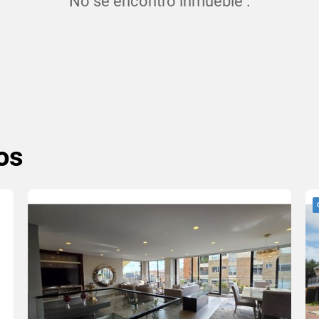
No se encontró inmueble .
os