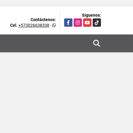
Síguenos:
Contáctenos:
Facebook
Instagram
YouTube
TikTok
Cel.
+573026638338
-