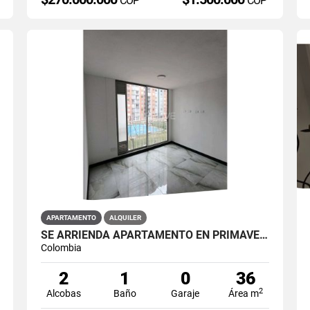
COP
COP
APARTAMENTO
ALQUILER
SE ARRIENDA APARTAMENTO EN PRIMAVERA 6-39 ET 2 PISO 3 PARS ESTRENAR
Colombia
2
1
0
36
2
Alcobas
Baño
Garaje
Área m