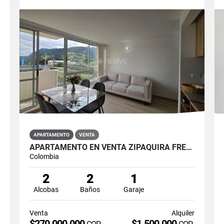
APARTAMENTO
VENTA
APARTAMENTO EN VENTA ZIPAQUIRÁ FRENTE A LA UNIMINUTO
Colombia
2
2
1
Alcobas
Baños
Garaje
Venta
Alquiler
$270.000.000
$1.500.000