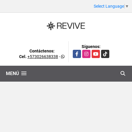
Select Language
▼
Síguenos:
Contáctenos:
Facebook
Instagram
YouTube
TikTok
Cel.
+573026638338
-
MENÚ