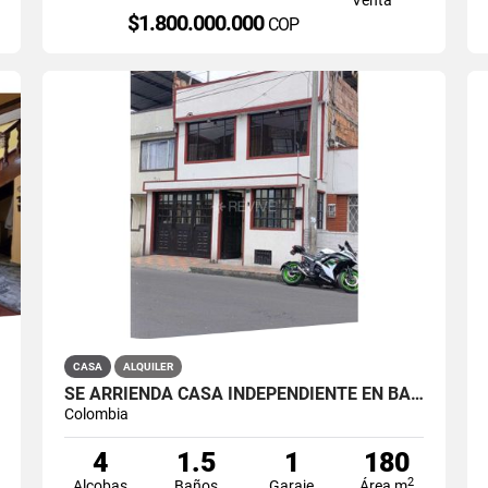
$1.800.000.000
COP
CASA
ALQUILER
SE ARRIENDA CASA INDEPENDIENTE EN BARRIO QUIROGA SUR
Colombia
4
1.5
1
180
2
Alcobas
Baños
Garaje
Área m