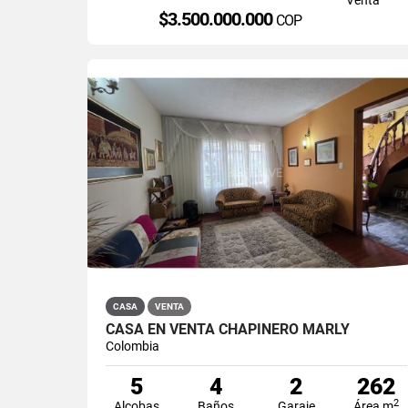
$3.500.000.000
COP
CASA
VENTA
CASA EN VENTA CHAPINERO MARLY
Colombia
5
4
2
262
2
Alcobas
Baños
Garaje
Área m