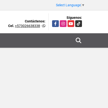
Select Language
▼
Síguenos:
Contáctenos:
Facebook
Instagram
YouTube
TikTok
Cel.
+573026638338
-