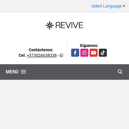
Select Language
▼
Síguenos:
Contáctenos:
Facebook
Instagram
YouTube
TikTok
Cel.
+573026638338
-
MENÚ