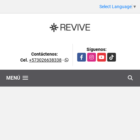
Select Language
▼
Síguenos:
Contáctenos:
Facebook
Instagram
YouTube
TikTok
Cel.
+573026638338
-
MENÚ