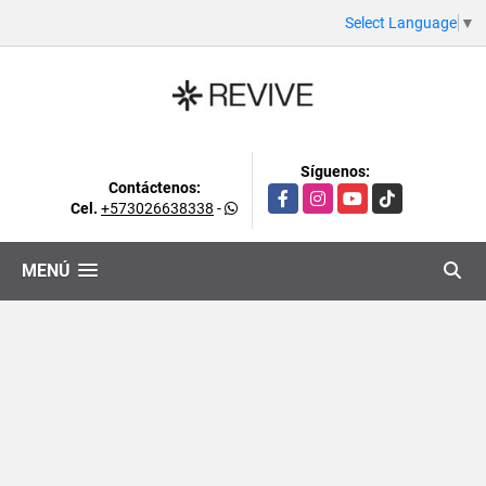
Select Language
▼
Síguenos:
Contáctenos:
Facebook
Instagram
YouTube
TikTok
Cel.
+573026638338
-
MENÚ